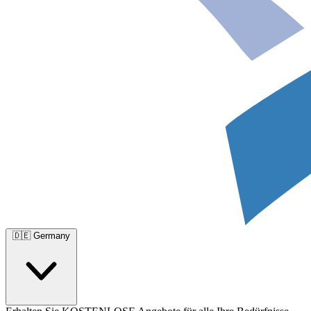
🇩🇪
Germany