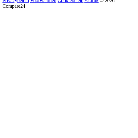
Privacybeleid
Voorwaarden
Cookiebeleid
Afdruk
© 2026
Compare24